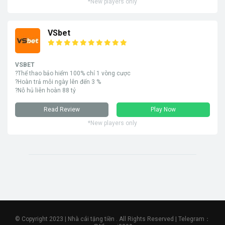
*New players only
VSbet
VSBET
?Thể thao bảo hiểm 100% chỉ 1 vòng cược
?Hoàn trả mỗi ngày lên đến 3 %
?Nỗ hủ liên hoàn 88 tỷ
Read Review
Play Now
*New players only
© Copyright 2023 | Nhà cái tặng tiền . All Rights Reserved | Telegram：