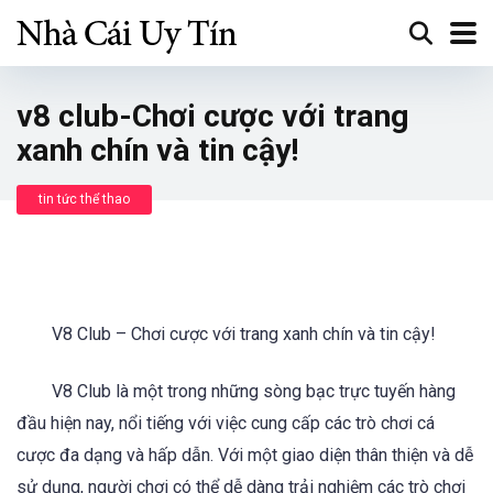
v8 club-Chơi cược với trang
xanh chín và tin cậy!
tin tức thể thao
V8 Club – Chơi cược với trang xanh chín và tin cậy!
V8 Club là một trong những sòng bạc trực tuyến hàng
đầu hiện nay, nổi tiếng với việc cung cấp các trò chơi cá
cược đa dạng và hấp dẫn. Với một giao diện thân thiện và dễ
sử dụng, người chơi có thể dễ dàng trải nghiệm các trò chơi