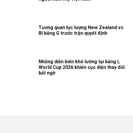
Tương quan lực lượng New Zealand vs
Bỉ bảng G trước trận quyết định
Những diễn biến khó lường tại bảng L
World Cup 2026 khiến cục diện thay đổi
bất ngờ