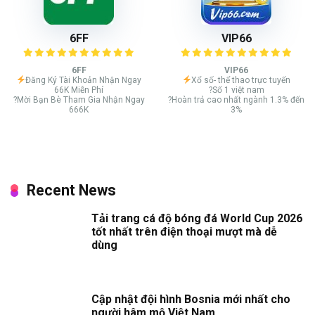
6FF
VIP66
6FF
VIP66
Đăng Ký Tài Khoản Nhận Ngay
Xổ số- thể thao trực tuyến
66K Miễn Phí
?Số 1 việt nam
?Mời Bạn Bè Tham Gia Nhận Ngay
?Hoàn trả cao nhất ngành 1.3% đến
666K
3%
Recent News
Tải trang cá độ bóng đá World Cup 2026
tốt nhất trên điện thoại mượt mà dễ
dùng
Cập nhật đội hình Bosnia mới nhất cho
người hâm mộ Việt Nam