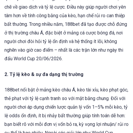
chẽ về giao dịch và tỷ lệ cược. Điều này giúp người chơi yên
tâm hơn về tính công bằng của kèo, hạn chế rủi ro can thiệp
bất thường. Trong nhiều năm, 188bet đã tạo được chỗ đứng
ở thị trường châu Á, đặc biệt ở mảng cá cược bóng đá, nơi
người chơi đòi hỏi tỷ lệ ổn định và hệ thống ít lỗi, không
nghẽn vào giờ cao điểm – nhất là các trận lớn như ngày thi
đấu World Cup 20/06/2026.
2. Tỷ lệ kèo & sự đa dạng thị trường
188bet nổi bật ở mảng kèo châu Á, kèo tài xỉu, kèo phạt góc,
thẻ phạt với tỷ lệ cạnh tranh so với mặt bằng chung. Đối với
người chơi áp dụng chiến lược quản lý vốn 1–5% mỗi kèo, tỷ
lệ odds ổn định, ít bị nhảy bất thường giúp tính toán dễ hơn:
bạn biết rõ với mỗi đơn vị vốn bỏ ra, kỳ vọng lợi nhuận/ rủi ro
cụ thể là bao nhiêu. Ngoài các giải lớn như World Cup,