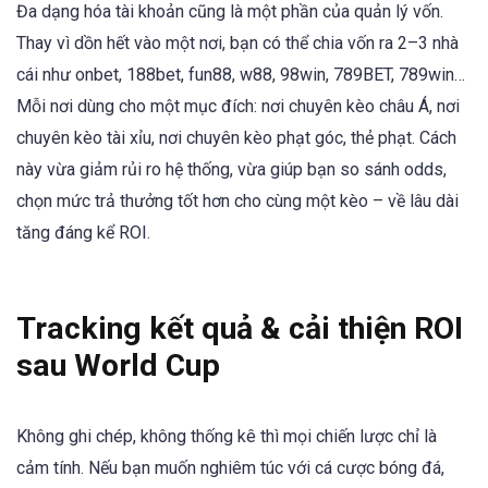
Đa dạng hóa tài khoản cũng là một phần của quản lý vốn.
Thay vì dồn hết vào một nơi, bạn có thể chia vốn ra 2–3 nhà
cái như onbet, 188bet, fun88, w88, 98win, 789BET, 789win…
Mỗi nơi dùng cho một mục đích: nơi chuyên kèo châu Á, nơi
chuyên kèo tài xỉu, nơi chuyên kèo phạt góc, thẻ phạt. Cách
này vừa giảm rủi ro hệ thống, vừa giúp bạn so sánh odds,
chọn mức trả thưởng tốt hơn cho cùng một kèo – về lâu dài
tăng đáng kể ROI.
Tracking kết quả & cải thiện ROI
sau World Cup
Không ghi chép, không thống kê thì mọi chiến lược chỉ là
cảm tính. Nếu bạn muốn nghiêm túc với cá cược bóng đá,