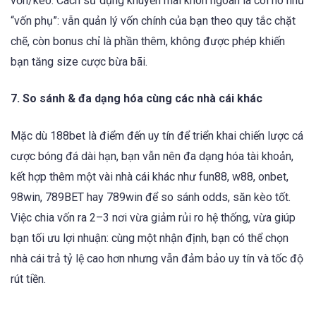
vốn/kèo. Cách sử dụng khuyến mãi khôn ngoan là coi nó như
“vốn phụ”: vẫn quản lý vốn chính của bạn theo quy tắc chặt
chẽ, còn bonus chỉ là phần thêm, không được phép khiến
bạn tăng size cược bừa bãi.
7. So sánh & đa dạng hóa cùng các nhà cái khác
Mặc dù 188bet là điểm đến uy tín để triển khai chiến lược cá
cược bóng đá dài hạn, bạn vẫn nên đa dạng hóa tài khoản,
kết hợp thêm một vài nhà cái khác như fun88, w88, onbet,
98win, 789BET hay 789win để so sánh odds, săn kèo tốt.
Việc chia vốn ra 2–3 nơi vừa giảm rủi ro hệ thống, vừa giúp
bạn tối ưu lợi nhuận: cùng một nhận định, bạn có thể chọn
nhà cái trả tỷ lệ cao hơn nhưng vẫn đảm bảo uy tín và tốc độ
rút tiền.