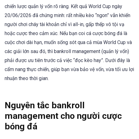
chiến lược quản lý vốn rõ ràng. Kết quả World Cup ngày
20/06/2026 đã chứng minh: rất nhiều kèo “ngon” vẫn khiến
người chơi cháy tài khoản chỉ vì all-in, gấp thếp vô tội vạ
hoặc cược theo cảm xúc. Nếu bạn coi cá cược bóng đá là
cuộc chơi dài hạn, muốn sống sót qua cả mùa World Cup và
các giải lớn sau đó, thì bankroll management (quản lý vốn)
phải được ưu tiên trước cả việc “đọc kèo hay”. Dưới đây là
cẩm nang thực chiến, giúp bạn vừa bảo vệ vốn, vừa tối ưu lợi
nhuận theo thời gian.
Nguyên tắc bankroll
management cho người cược
bóng đá