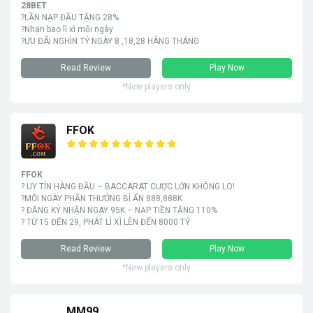
28BET
?LẦN NẠP ĐẦU TẶNG 28%
?Nhận bao lì xì mỗi ngày
?ƯU ĐÃI NGHÌN TỶ NGÀY 8 ,18,28 HÀNG THÁNG
Read Review
Play Now
*New players only
FFOK
FFOK
? UY TÍN HÀNG ĐẦU – BACCARAT CƯỢC LỚN KHÔNG LO!
?MỖI NGÀY PHẦN THƯỞNG BÍ ẨN 888,888K
? ĐĂNG KÝ NHẬN NGAY 95K – NẠP TIỀN TẶNG 110%
? TỪ 15 ĐẾN 29, PHÁT LÌ XÌ LÊN ĐẾN 8000 TỶ
Read Review
Play Now
*New players only
MM99