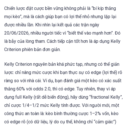
Chiến lược đặt cược bền vững không phải là “bí kíp thắng
mọi kèo”, mà là cách giúp bạn có lợi thế nhỏ nhưng lặp lại
được nhiều lần. Khi nhìn lại kết quả các trận ngày
20/06/2026, nhiều người tiếc vì “biết thế vào mạnh hơn”. Đó
là bẫy của lòng tham. Cách tiếp cận tốt hơn là áp dụng Kelly
Criterion phiên bản đơn giản.
Kelly Criterion nguyên bản khá phức tạp, nhưng có thể giản
lược: chỉ nâng mức cược khi bạn thực sự có edge (lợi thế) rõ
ràng so với nhà cái. Ví dụ, bạn đánh giá một kèo có xác suất
thắng 60% với odds 2.0, thì có edge. Tuy nhiên, thay vì áp
dụng full Kelly (rất dễ biến động), hãy dùng “fractional Kelly”,
chỉ cược 1/4–1/2 mức Kelly tính được. Với người mới, một
công thức an toàn là: kèo bình thường cược 1–2% vốn, kèo
có edge rõ (có dữ liệu, lý do cụ thể, không chỉ “cảm giác”)