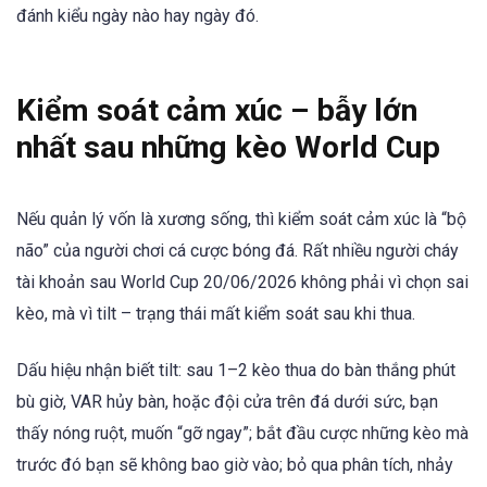
đánh kiểu ngày nào hay ngày đó.
Kiểm soát cảm xúc – bẫy lớn
nhất sau những kèo World Cup
Nếu quản lý vốn là xương sống, thì kiểm soát cảm xúc là “bộ
não” của người chơi cá cược bóng đá. Rất nhiều người cháy
tài khoản sau World Cup 20/06/2026 không phải vì chọn sai
kèo, mà vì tilt – trạng thái mất kiểm soát sau khi thua.
Dấu hiệu nhận biết tilt: sau 1–2 kèo thua do bàn thắng phút
bù giờ, VAR hủy bàn, hoặc đội cửa trên đá dưới sức, bạn
thấy nóng ruột, muốn “gỡ ngay”; bắt đầu cược những kèo mà
trước đó bạn sẽ không bao giờ vào; bỏ qua phân tích, nhảy