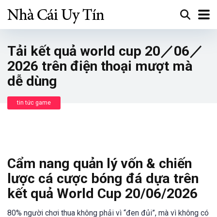
Tải kết quả world cup 20／06／
2026 trên điện thoại mượt mà
dễ dùng
tin tức game
Cẩm nang quản lý vốn & chiến
lược cá cược bóng đá dựa trên
kết quả World Cup 20/06/2026
80% người chơi thua không phải vì “đen đủi”, mà vì không có