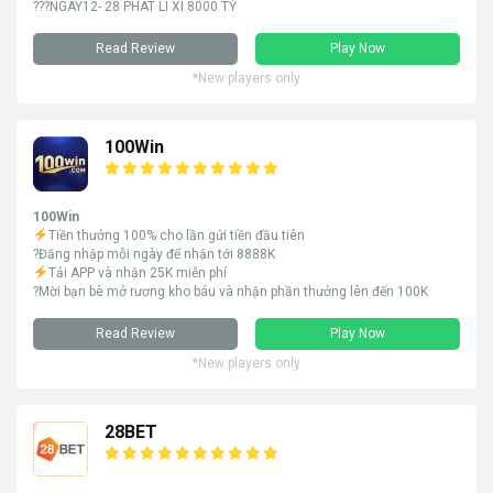
???NGÀY12- 28 PHÁT LÌ XÌ 8000 TỶ
Read Review
Play Now
*New players only
100Win
100Win
Tiền thưởng 100% cho lần gửi tiền đầu tiên
?Đăng nhập mỗi ngày để nhận tới 8888K
Tải APP và nhận 25K miễn phí
?Mời bạn bè mở rương kho báu và nhận phần thưởng lên đến 100K
Read Review
Play Now
*New players only
28BET