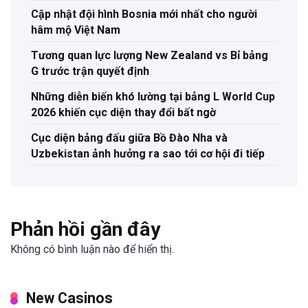
Cập nhật đội hình Bosnia mới nhất cho người
hâm mộ Việt Nam
Tương quan lực lượng New Zealand vs Bỉ bảng
G trước trận quyết định
Những diễn biến khó lường tại bảng L World Cup
2026 khiến cục diện thay đổi bất ngờ
Cục diện bảng đấu giữa Bồ Đào Nha và
Uzbekistan ảnh hưởng ra sao tới cơ hội đi tiếp
Phản hồi gần đây
Không có bình luận nào để hiển thị.
New Casinos