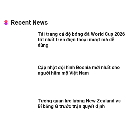
Recent News
Tải trang cá độ bóng đá World Cup 2026
tốt nhất trên điện thoại mượt mà dễ
dùng
Cập nhật đội hình Bosnia mới nhất cho
người hâm mộ Việt Nam
Tương quan lực lượng New Zealand vs
Bỉ bảng G trước trận quyết định