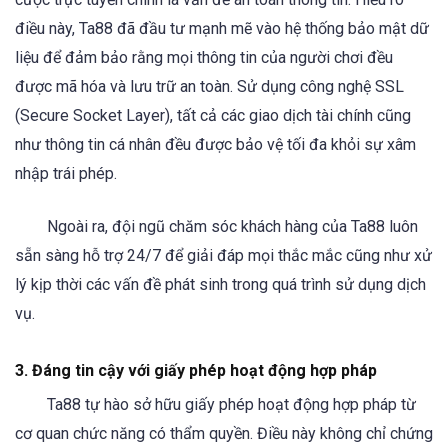
điều này, Ta88 đã đầu tư mạnh mẽ vào hệ thống bảo mật dữ
liệu để đảm bảo rằng mọi thông tin của người chơi đều
được mã hóa và lưu trữ an toàn. Sử dụng công nghệ SSL
(Secure Socket Layer), tất cả các giao dịch tài chính cũng
như thông tin cá nhân đều được bảo vệ tối đa khỏi sự xâm
nhập trái phép.
Ngoài ra, đội ngũ chăm sóc khách hàng của Ta88 luôn
sẵn sàng hỗ trợ 24/7 để giải đáp mọi thắc mắc cũng như xử
lý kịp thời các vấn đề phát sinh trong quá trình sử dụng dịch
vụ.
3. Đáng tin cậy với giấy phép hoạt động hợp pháp
Ta88 tự hào sở hữu giấy phép hoạt động hợp pháp từ
cơ quan chức năng có thẩm quyền. Điều này không chỉ chứng