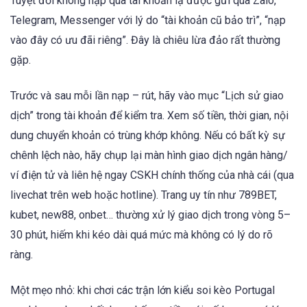
Tuyệt đối không nạp qua tài khoản lạ được gửi qua Zalo,
Telegram, Messenger với lý do “tài khoản cũ bảo trì”, “nạp
vào đây có ưu đãi riêng”. Đây là chiêu lừa đảo rất thường
gặp.
Trước và sau mỗi lần nạp – rút, hãy vào mục “Lịch sử giao
dịch” trong tài khoản để kiểm tra. Xem số tiền, thời gian, nội
dung chuyển khoản có trùng khớp không. Nếu có bất kỳ sự
chênh lệch nào, hãy chụp lại màn hình giao dịch ngân hàng/
ví điện tử và liên hệ ngay CSKH chính thống của nhà cái (qua
livechat trên web hoặc hotline). Trang uy tín như 789BET,
kubet, new88, onbet… thường xử lý giao dịch trong vòng 5–
30 phút, hiếm khi kéo dài quá mức mà không có lý do rõ
ràng.
Một mẹo nhỏ: khi chơi các trận lớn kiểu soi kèo Portugal