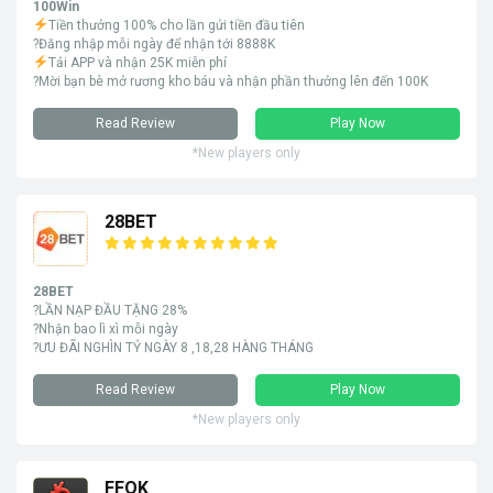
100Win
Tiền thưởng 100% cho lần gửi tiền đầu tiên
?Đăng nhập mỗi ngày để nhận tới 8888K
Tải APP và nhận 25K miễn phí
?Mời bạn bè mở rương kho báu và nhận phần thưởng lên đến 100K
Read Review
Play Now
*New players only
28BET
28BET
?LẦN NẠP ĐẦU TẶNG 28%
?Nhận bao lì xì mỗi ngày
?ƯU ĐÃI NGHÌN TỶ NGÀY 8 ,18,28 HÀNG THÁNG
Read Review
Play Now
*New players only
FFOK