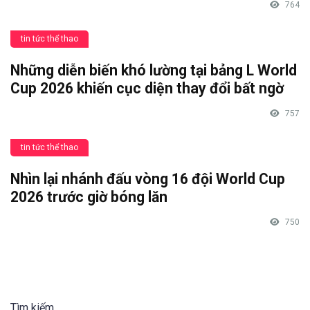
764
tin tức thể thao
Những diễn biến khó lường tại bảng L World
Cup 2026 khiến cục diện thay đổi bất ngờ
757
tin tức thể thao
Nhìn lại nhánh đấu vòng 16 đội World Cup
2026 trước giờ bóng lăn
750
Tìm kiếm