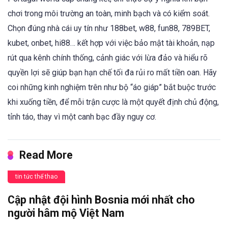
chơi trong môi trường an toàn, minh bạch và có kiểm soát.
Chọn đúng nhà cái uy tín như 188bet, w88, fun88, 789BET,
kubet, onbet, hi88… kết hợp với việc bảo mật tài khoản, nạp
rút qua kênh chính thống, cảnh giác với lừa đảo và hiểu rõ
quyền lợi sẽ giúp bạn hạn chế tối đa rủi ro mất tiền oan. Hãy
coi những kinh nghiệm trên như bộ “áo giáp” bắt buộc trước
khi xuống tiền, để mỗi trận cược là một quyết định chủ động,
tỉnh táo, thay vì một canh bạc đầy nguy cơ.
Read More
tin tức thể thao
Cập nhật đội hình Bosnia mới nhất cho
người hâm mộ Việt Nam