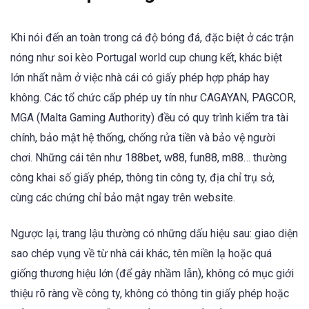
Khi nói đến an toàn trong cá độ bóng đá, đặc biệt ở các trận
nóng như soi kèo Portugal world cup chung kết, khác biệt
lớn nhất nằm ở việc nhà cái có giấy phép hợp pháp hay
không. Các tổ chức cấp phép uy tín như CAGAYAN, PAGCOR,
MGA (Malta Gaming Authority) đều có quy trình kiểm tra tài
chính, bảo mật hệ thống, chống rửa tiền và bảo vệ người
chơi. Những cái tên như 188bet, w88, fun88, m88… thường
công khai số giấy phép, thông tin công ty, địa chỉ trụ sở,
cùng các chứng chỉ bảo mật ngay trên website.
Ngược lại, trang lậu thường có những dấu hiệu sau: giao diện
sao chép vụng về từ nhà cái khác, tên miền lạ hoặc quá
giống thương hiệu lớn (để gây nhầm lẫn), không có mục giới
thiệu rõ ràng về công ty, không có thông tin giấy phép hoặc