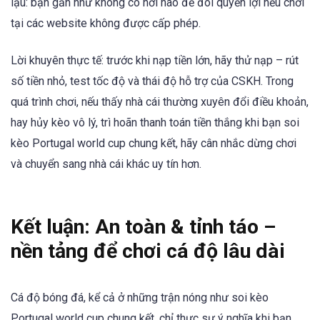
lậu: bạn gần như không có nơi nào để đòi quyền lợi nếu chơi
tại các website không được cấp phép.
Lời khuyên thực tế: trước khi nạp tiền lớn, hãy thử nạp – rút
số tiền nhỏ, test tốc độ và thái độ hỗ trợ của CSKH. Trong
quá trình chơi, nếu thấy nhà cái thường xuyên đổi điều khoản,
hay hủy kèo vô lý, trì hoãn thanh toán tiền thắng khi bạn soi
kèo Portugal world cup chung kết, hãy cân nhắc dừng chơi
và chuyển sang nhà cái khác uy tín hơn.
Kết luận: An toàn & tỉnh táo –
nền tảng để chơi cá độ lâu dài
Cá độ bóng đá, kể cả ở những trận nóng như soi kèo
Portugal world cup chung kết, chỉ thực sự ý nghĩa khi bạn