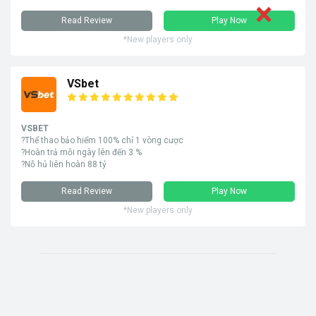
Read Review
Play Now
*New players only
VSbet
VSBET
?Thể thao bảo hiểm 100% chỉ 1 vòng cược
?Hoàn trả mỗi ngày lên đến 3 %
?Nỗ hủ liên hoàn 88 tỷ
Read Review
Play Now
*New players only