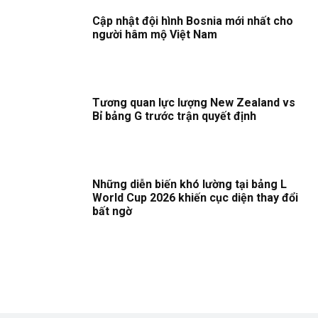
Cập nhật đội hình Bosnia mới nhất cho
người hâm mộ Việt Nam
Tương quan lực lượng New Zealand vs
Bỉ bảng G trước trận quyết định
Những diễn biến khó lường tại bảng L
World Cup 2026 khiến cục diện thay đổi
bất ngờ