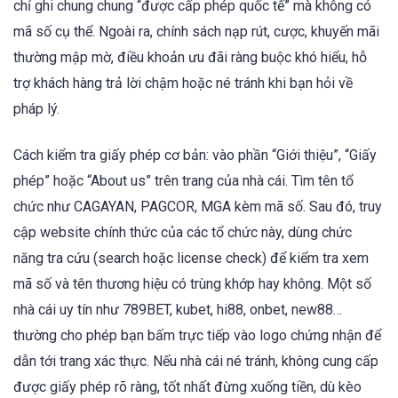
chỉ ghi chung chung “được cấp phép quốc tế” mà không có
mã số cụ thể. Ngoài ra, chính sách nạp rút, cược, khuyến mãi
thường mập mờ, điều khoản ưu đãi ràng buộc khó hiểu, hỗ
trợ khách hàng trả lời chậm hoặc né tránh khi bạn hỏi về
pháp lý.
Cách kiểm tra giấy phép cơ bản: vào phần “Giới thiệu”, “Giấy
phép” hoặc “About us” trên trang của nhà cái. Tìm tên tổ
chức như CAGAYAN, PAGCOR, MGA kèm mã số. Sau đó, truy
cập website chính thức của các tổ chức này, dùng chức
năng tra cứu (search hoặc license check) để kiểm tra xem
mã số và tên thương hiệu có trùng khớp hay không. Một số
nhà cái uy tín như 789BET, kubet, hi88, onbet, new88…
thường cho phép bạn bấm trực tiếp vào logo chứng nhận để
dẫn tới trang xác thực. Nếu nhà cái né tránh, không cung cấp
được giấy phép rõ ràng, tốt nhất đừng xuống tiền, dù kèo