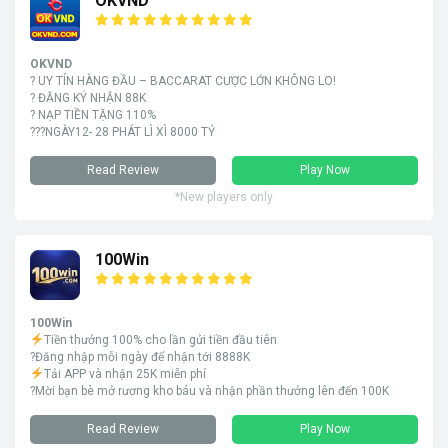
OKVND
OKVND
? UY TÍN HÀNG ĐẦU – BACCARAT CƯỢC LỚN KHÔNG LO!
? ĐĂNG KÝ NHẬN 88K
? NẠP TIỀN TẶNG 110%
???NGÀY12- 28 PHÁT LÌ XÌ 8000 TỶ
Read Review
Play Now
*New players only
100Win
100Win
Tiền thưởng 100% cho lần gửi tiền đầu tiên
?Đăng nhập mỗi ngày để nhận tới 8888K
Tải APP và nhận 25K miễn phí
?Mời bạn bè mở rương kho báu và nhận phần thưởng lên đến 100K
Read Review
Play Now