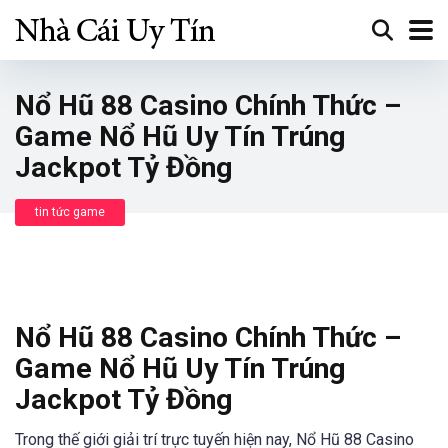
Nổ Hũ 88 Casino Chính Thức –
Game Nổ Hũ Uy Tín Trúng
Jackpot Tỷ Đồng
tin tức game
Nổ Hũ 88 Casino Chính Thức –
Game Nổ Hũ Uy Tín Trúng
Jackpot Tỷ Đồng
Trong thế giới giải trí trực tuyến hiện nay, Nổ Hũ 88 Casino