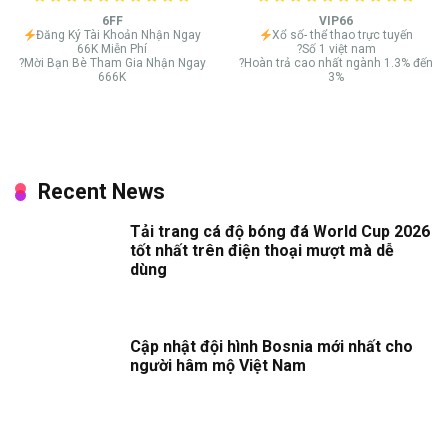
6FF
VIP66
Đăng Ký Tài Khoản Nhận Ngay
Xổ số- thể thao trực tuyến
66K Miễn Phí
?Số 1 việt nam
?Mời Bạn Bè Tham Gia Nhận Ngay
?Hoàn trả cao nhất ngành 1.3% đến
666K
3%
Recent News
Tải trang cá độ bóng đá World Cup 2026
tốt nhất trên điện thoại mượt mà dễ
dùng
Cập nhật đội hình Bosnia mới nhất cho
người hâm mộ Việt Nam