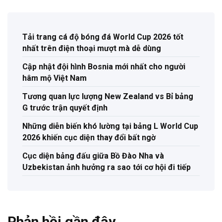
Tải trang cá độ bóng đá World Cup 2026 tốt
nhất trên điện thoại mượt mà dễ dùng
Cập nhật đội hình Bosnia mới nhất cho người
hâm mộ Việt Nam
Tương quan lực lượng New Zealand vs Bỉ bảng
G trước trận quyết định
Những diễn biến khó lường tại bảng L World Cup
2026 khiến cục diện thay đổi bất ngờ
Cục diện bảng đấu giữa Bồ Đào Nha và
Uzbekistan ảnh hưởng ra sao tới cơ hội đi tiếp
Phản hồi gần đây