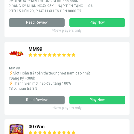
?MỖI NGÀY PHẦN THƯỞNG BÍ ẨN 888,888K
? ĐĂNG KÝ NHẬN NGAY 95K – NẠP TIỀN TẶNG 110%
? TỪ 15 ĐẾN 29, PHÁT LÌ XÌ LÊN ĐẾN 8000 TỶ
Read Review
Play Now
*New players only
MM99
MM99
Slot Hoàn trả toàn thị trường việt nam cao nhất
?Đăng Ký +388k
Thành viên mới nạp đầu tặng 100%
?Slot hoàn trả 3%
Read Review
Play Now
*New players only
007Win