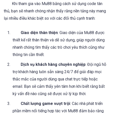
Khi tham gia vào Mu88 bằng cách sử dụng code tân
thủ, bạn sẽ nhanh chóng nhận thấy rằng nền tảng này mang
lại nhiều điều khác biệt so với các đối thủ cạnh tranh:
Giao diện thân thiện
: Giao diện của Mu88 được
thiết kế rất thân thiện và dễ sử dụng, giúp người dùng
nhanh chóng tìm thấy các trò chơi yêu thích cũng như
thông tin cần thiết.
Dịch vụ khách hàng chuyên nghiệp
: Đội ngũ hỗ
trợ khách hàng luôn sẵn sàng 24/7 để giải đáp mọi
thắc mắc của người dùng qua chat trực tiếp hoặc
email. Bạn sẽ cảm thấy yên tâm hơn khi biết rằng bất
kỳ vấn đề nào cũng sẽ được xử lý kịp thời.
Chất lượng game vượt trội
: Các nhà phát triển
phần mềm nổi tiếng hợp tác với Mu88 đảm bảo rằng