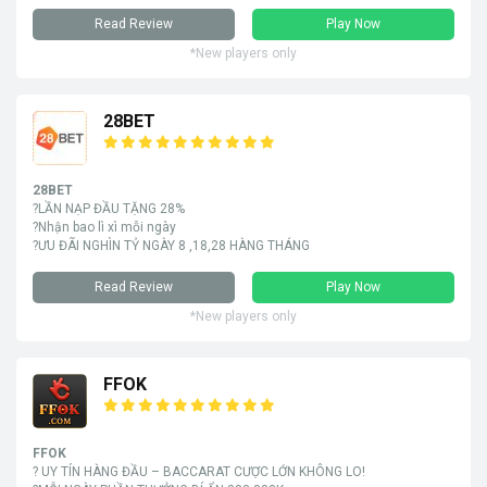
Read Review
Play Now
*New players only
28BET
28BET
?LẦN NẠP ĐẦU TẶNG 28%
?Nhận bao lì xì mỗi ngày
?ƯU ĐÃI NGHÌN TỶ NGÀY 8 ,18,28 HÀNG THÁNG
Read Review
Play Now
*New players only
FFOK
FFOK
? UY TÍN HÀNG ĐẦU – BACCARAT CƯỢC LỚN KHÔNG LO!