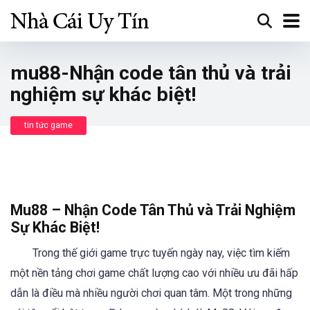
mu88-Nhận code tân thủ và trải
nghiệm sự khác biệt!
tin tức game
Mu88 – Nhận Code Tân Thủ và Trải Nghiệm
Sự Khác Biệt!
Trong thế giới game trực tuyến ngày nay, việc tìm kiếm
một nền tảng chơi game chất lượng cao với nhiều ưu đãi hấp
dẫn là điều mà nhiều người chơi quan tâm. Một trong những