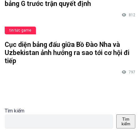
bảng G trước trận quyết định
812
tin tức game
Cục diện bảng đấu giữa Bồ Đào Nha và
Uzbekistan ảnh hưởng ra sao tới cơ hội đi
tiếp
797
Tìm kiếm
Tìm
kiếm