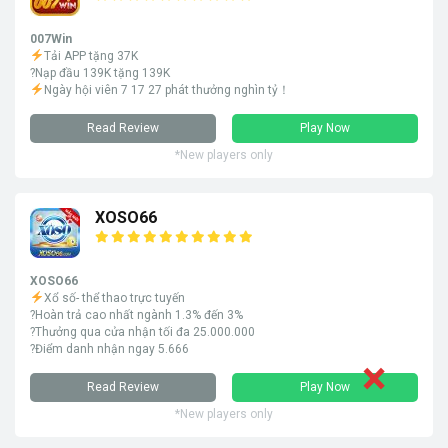
007Win
Tải APP tặng 37K
?Nạp đầu 139K tặng 139K
Ngày hội viên 7 17 27 phát thưởng nghìn tỷ！
Read Review
Play Now
*New players only
XOSO66
XOSO66
Xổ số- thể thao trực tuyến
?Hoàn trả cao nhất ngành 1.3% đến 3%
?Thưởng qua cửa nhận tối đa 25.000.000
?Điểm danh nhận ngay 5.666
Read Review
Play Now
*New players only