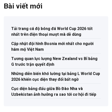
Bài viết mới
Tải trang cá độ bóng đá World Cup 2026 tốt
nhất trên điện thoại mượt mà dễ dùng
Cập nhật đội hình Bosnia mới nhất cho người
hâm mộ Việt Nam
Tương quan lực lượng New Zealand vs Bỉ bảng
G trước trận quyết định
Những diễn biến khó lường tại bảng L World Cup
2026 khiến cục diện thay đổi bất ngờ
Cục diện bảng đấu giữa Bồ Đào Nha và
Uzbekistan ảnh hưởng ra sao tới cơ hội đi tiếp