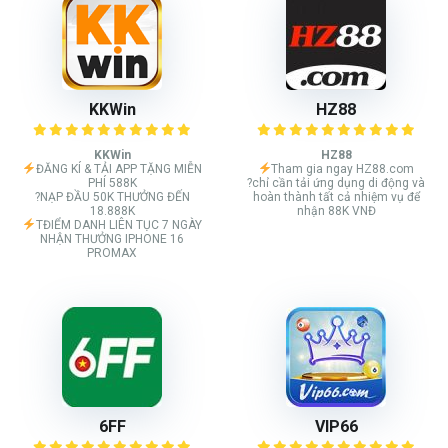
KKWin
HZ88
KKWin
HZ88
ĐĂNG KÍ & TẢI APP TẶNG MIỄN
Tham gia ngay HZ88.com
PHÍ 588K
?chỉ cần tải ứng dụng di động và
?NẠP ĐẦU 50K THƯỞNG ĐẾN
hoàn thành tất cả nhiệm vụ để
18.888K
nhận 88K VNĐ
TĐIỂM DANH LIÊN TỤC 7 NGÀY
NHẬN THƯỞNG IPHONE 16
PROMAX
6FF
VIP66