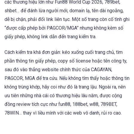
các thương hiệu lớn như Fun88 World Cup 2026, 789bet,
shbet… để đánh lừa người mới; domain lạ, tên dài ngoằng,
dễ bị chặn, phải đổi link liên tục. Một số trang còn cố tình ghi
“được cấp phép bởi PAGCOR/MGA” nhưng không kèm số
giấy phép, không link dẫn đến trang kiểm tra.
Cách kiểm tra khá đơn giản: kéo xuống cuối trang chủ, tìm
phần thông tin giấy phép, copy số license hoặc tên công ty,
sau đó vào thẳng website chính thức của CAGAYAN,
PAGCOR, MGA để tra cứu. Nếu không tìm thấy hoặc thông tin
không trùng khớp, hãy coi như đó là trang lậu. Ngoài ra, nên
ưu tiên những nhà cái có thương hiệu lâu năm, được cộng
đồng review tích cực như fun88, 188bet, w88, 789BET,
78WIN… thay vì liều mình với các web vô danh, rủi ro cao.