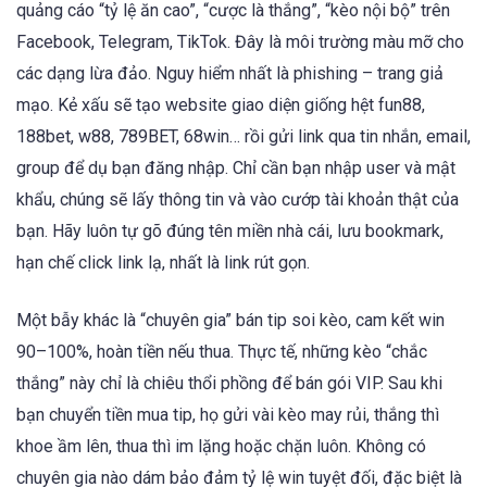
quảng cáo “tỷ lệ ăn cao”, “cược là thắng”, “kèo nội bộ” trên
Facebook, Telegram, TikTok. Đây là môi trường màu mỡ cho
các dạng lừa đảo. Nguy hiểm nhất là phishing – trang giả
mạo. Kẻ xấu sẽ tạo website giao diện giống hệt fun88,
188bet, w88, 789BET, 68win… rồi gửi link qua tin nhắn, email,
group để dụ bạn đăng nhập. Chỉ cần bạn nhập user và mật
khẩu, chúng sẽ lấy thông tin và vào cướp tài khoản thật của
bạn. Hãy luôn tự gõ đúng tên miền nhà cái, lưu bookmark,
hạn chế click link lạ, nhất là link rút gọn.
Một bẫy khác là “chuyên gia” bán tip soi kèo, cam kết win
90–100%, hoàn tiền nếu thua. Thực tế, những kèo “chắc
thắng” này chỉ là chiêu thổi phồng để bán gói VIP. Sau khi
bạn chuyển tiền mua tip, họ gửi vài kèo may rủi, thắng thì
khoe ầm lên, thua thì im lặng hoặc chặn luôn. Không có
chuyên gia nào dám bảo đảm tỷ lệ win tuyệt đối, đặc biệt là