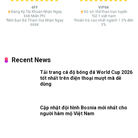
6FF
VIP66
Đăng Ký Tài Khoản Nhận Ngay
Xổ số- thể thao trực tuyến
66K Miễn Phí
?Số 1 việt nam
?Mời Bạn Bè Tham Gia Nhận Ngay
?Hoàn trả cao nhất ngành 1.3% đến
666K
3%
Recent News
Tải trang cá độ bóng đá World Cup 2026
tốt nhất trên điện thoại mượt mà dễ
dùng
Cập nhật đội hình Bosnia mới nhất cho
người hâm mộ Việt Nam