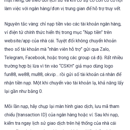
mật riêng, dễ theo dõi lịch sử và khi có sự cố còn có cơ hội
làm việc với ngân hàng/đơn vị trung gian để hỗ trợ truy vết.
Nguyên tắc vàng: chỉ nạp tiền vào các tài khoản ngân hàng,
ví điện tử chính thức hiển thị trong mục “Nạp tiền” trên
website/app của nhà cái. Tuyệt đối không chuyển khoản
theo số tài khoản mà “nhân viên hỗ trợ” gửi qua Zalo,
Telegram, Facebook, hoặc trong các group cá độ. Rất nhiều
trường hợp bị lừa vì tin vào “CSKH” giả mạo dùng logo
fun88, we88, mu88, okvip… rồi gửi số tài khoản cá nhân để
nhận tiền nạp. Một khi chuyển vào tài khoản lạ, khả năng lấy
lại gần như bằng 0.
Mỗi lần nạp, hãy chụp lại màn hình giao dịch, lưu mã tham
chiếu (transaction ID) của ngân hàng hoặc ví. Sau khi nạp,
kiểm tra ngay lịch sử giao dịch trên hệ thống của nhà cái