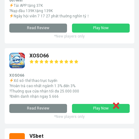
007Win
Tải APP tặng 37K
?Nạp đầu 139K tặng 139K
Ngày hội viên 7 17 27 phát thưởng nghìn tỷ！
Read Review
Play Now
*New players only
XOSO66
XOSO66
Xổ số- thể thao trực tuyến
?Hoàn trả cao nhất ngành 1.3% đến 3%
?Thưởng qua cửa nhận tối đa 25.000.000
?Điểm danh nhận ngay 5.666
Read Review
Play Now
*New players only
VSbet