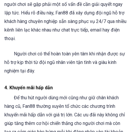
người chơi sẽ gặp phải một số vấn đề cần giải quyết ngay
lập tức. Hiểu rõ điều này, Fan88 đã xây dựng đội ngũ hỗ trợ
khách hàng chuyên nghiệp sẵn sàng phục vụ 24/7 qua nhiều
kênh liên lạc khác nhau như chat trực tiếp, email hay điện
thoại.
Người chơi có thể hoàn toàn yên tâm khi nhận được sự
hỗ trợ kịp thời từ đội ngũ nhân viên tận tình và giàu kinh
nghiệm tại đây.
4.
Khuyến mãi hấp dẫn
Để thu hút người dùng mới cũng như giữ chân khách
hàng cũ, Fan88 thường xuyên tổ chức các chương trình
khuyến mãi hấp dẫn với giá trị lớn. Các ưu đãi này không chỉ
giúp tăng thêm cơ hội chiến thắng cho người chơi mà còn
tạo ra cảm giác hào hứng mỗi khi đăng nhập vào tài khoản.