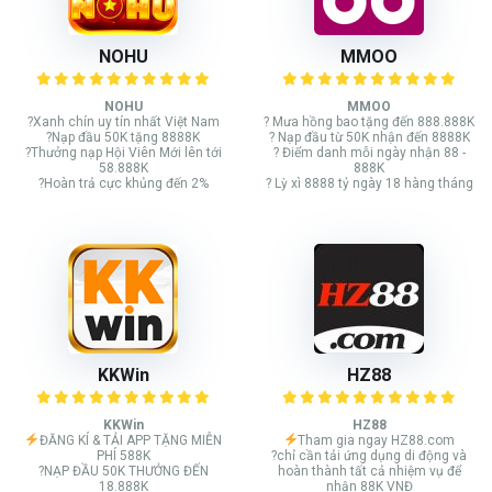
NOHU
MMOO
NOHU
MMOO
?Xanh chín uy tín nhất Việt Nam
? Mưa hồng bao tặng đến 888.888K
?Nạp đầu 50K tặng 8888K
? Nạp đầu từ 50K nhận đến 8888K
?Thưởng nạp Hội Viên Mới lên tới
? Điểm danh mỗi ngày nhận 88 -
58.888K
888K
?Hoàn trả cực khủng đến 2%
? Lỳ xì 8888 tỷ ngày 18 hàng tháng
KKWin
HZ88
KKWin
HZ88
ĐĂNG KÍ & TẢI APP TẶNG MIỄN
Tham gia ngay HZ88.com
PHÍ 588K
?chỉ cần tải ứng dụng di động và
?NẠP ĐẦU 50K THƯỞNG ĐẾN
hoàn thành tất cả nhiệm vụ để
18.888K
nhận 88K VNĐ