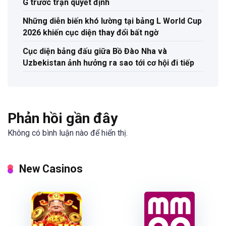
G trước trận quyết định
Những diễn biến khó lường tại bảng L World Cup
2026 khiến cục diện thay đổi bất ngờ
Cục diện bảng đấu giữa Bồ Đào Nha và
Uzbekistan ảnh hưởng ra sao tới cơ hội đi tiếp
Phản hồi gần đây
Không có bình luận nào để hiển thị.
New Casinos