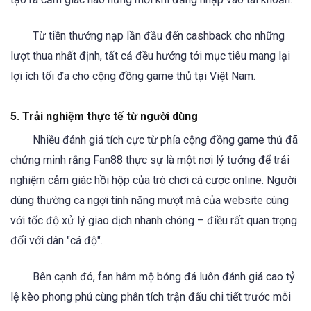
Từ tiền thưởng nạp lần đầu đến cashback cho những
lượt thua nhất định, tất cả đều hướng tới mục tiêu mang lại
lợi ích tối đa cho cộng đồng game thủ tại Việt Nam.
5.
Trải nghiệm thực tế từ người dùng
Nhiều đánh giá tích cực từ phía cộng đồng game thủ đã
chứng minh rằng Fan88 thực sự là một nơi lý tưởng để trải
nghiệm cảm giác hồi hộp của trò chơi cá cược online. Người
dùng thường ca ngợi tính năng mượt mà của website cùng
với tốc độ xử lý giao dịch nhanh chóng – điều rất quan trọng
đối với dân "cá độ".
Bên cạnh đó, fan hâm mộ bóng đá luôn đánh giá cao tỷ
lệ kèo phong phú cùng phân tích trận đấu chi tiết trước mỗi