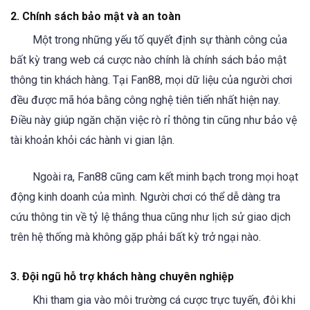
2.
Chính sách bảo mật và an toàn
Một trong những yếu tố quyết định sự thành công của
bất kỳ trang web cá cược nào chính là chính sách bảo mật
thông tin khách hàng. Tại Fan88, mọi dữ liệu của người chơi
đều được mã hóa bằng công nghệ tiên tiến nhất hiện nay.
Điều này giúp ngăn chặn việc rò rỉ thông tin cũng như bảo vệ
tài khoản khỏi các hành vi gian lận.
Ngoài ra, Fan88 cũng cam kết minh bạch trong mọi hoạt
động kinh doanh của mình. Người chơi có thể dễ dàng tra
cứu thông tin về tỷ lệ thắng thua cũng như lịch sử giao dịch
trên hệ thống mà không gặp phải bất kỳ trở ngại nào.
3.
Đội ngũ hỗ trợ khách hàng chuyên nghiệp
Khi tham gia vào môi trường cá cược trực tuyến, đôi khi