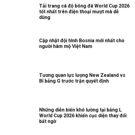
Tải trang cá độ bóng đá World Cup 2026
tốt nhất trên điện thoại mượt mà dễ
dùng
Cập nhật đội hình Bosnia mới nhất cho
người hâm mộ Việt Nam
Tương quan lực lượng New Zealand vs
Bỉ bảng G trước trận quyết định
Những diễn biến khó lường tại bảng L
World Cup 2026 khiến cục diện thay đổi
bất ngờ