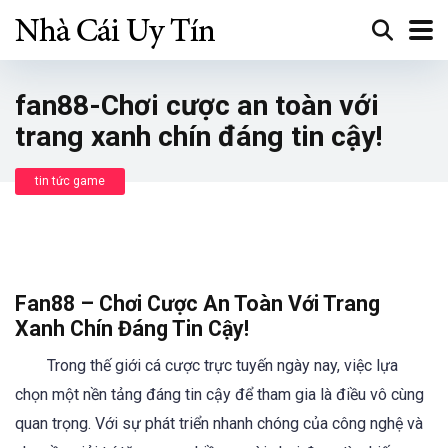
fan88-Chơi cược an toàn với
trang xanh chín đáng tin cậy!
tin tức game
Fan88 – Chơi Cược An Toàn Với Trang
Xanh Chín Đáng Tin Cậy!
Trong thế giới cá cược trực tuyến ngày nay, việc lựa
chọn một nền tảng đáng tin cậy để tham gia là điều vô cùng
quan trọng. Với sự phát triển nhanh chóng của công nghệ và