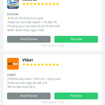
XOSO66
Xổ số- thể thao trực tuyến
?Hoàn trả cao nhất ngành 1.3% đến 3%
?Thưởng qua cửa nhận tối đa 25.000.000
?Điểm danh nhận ngay 5.666
Read Review
Play Now
*New players only
VSbet
VSBET
?Thể thao bảo hiểm 100% chỉ 1 vòng cược
?Hoàn trả mỗi ngày lên đến 3 %
?Nỗ hủ liên hoàn 88 tỷ
Read Review
Play Now
*New players only