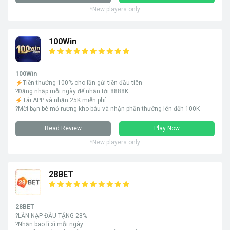
*New players only
100Win
100Win
Tiền thưởng 100% cho lần gửi tiền đầu tiên
?Đăng nhập mỗi ngày để nhận tới 8888K
Tải APP và nhận 25K miễn phí
?Mời bạn bè mở rương kho báu và nhận phần thưởng lên đến 100K
Read Review
Play Now
*New players only
28BET
28BET
?LẦN NẠP ĐẦU TẶNG 28%
?Nhận bao lì xì mỗi ngày