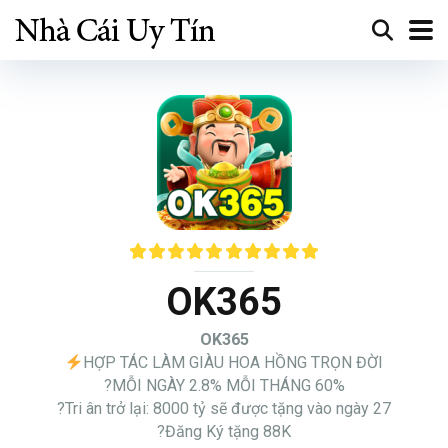
OK365
OK365
HỢP TÁC LÀM GIÀU HOA HỒNG TRỌN ĐỜI
?MỖI NGÀY 2.8% MỖI THÁNG 60%
?Tri ân trở lại: 8000 tỷ sẽ được tặng vào ngày 27
?Đăng Ký tặng 88K