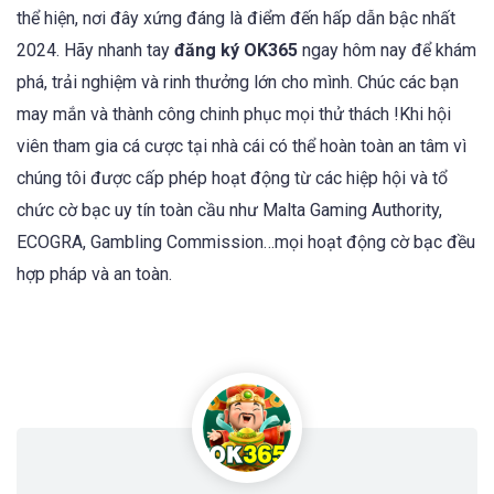
thể hiện, nơi đây xứng đáng là điểm đến hấp dẫn bậc nhất
2024. Hãy nhanh tay
đăng ký OK365
ngay hôm nay để khám
phá, trải nghiệm và rinh thưởng lớn cho mình. Chúc các bạn
may mắn và thành công chinh phục mọi thử thách !Khi hội
viên tham gia cá cược tại nhà cái có thể hoàn toàn an tâm vì
chúng tôi được cấp phép hoạt động từ các hiệp hội và tổ
chức cờ bạc uy tín toàn cầu như Malta Gaming Authority,
ECOGRA, Gambling Commission…mọi hoạt động cờ bạc đều
hợp pháp và an toàn.