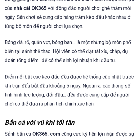
của
nhà cái OK365
với đông đảo người chơi ghé thăm mỗi
ngày. Sân chơi sẽ cung cấp hàng trăm kèo đấu khác nhau ở
từng bộ môn để người chơi lựa chọn.
Bóng đá, rổ, quần vợt, bóng bàn… là một những bộ môn phổ
biến tại sảnh thể thao. Hội viên có thể đặt tài xỉu, chấp, dự
đoán tổng điểm…để có thể sinh lợi nhuận khi đầu tư.
Điểm nổi bật các kèo đấu đều được hệ thống cập nhật trước
khi trận đấu bắt đầu khoảng 5 ngày. Ngoài ra, các thông số
tình hình lực lượng, đối đầu… đều được cung cấp để người
chơi có thể đưa ra phân tích chính xác hơn.
Bắn cá với vũ khí tối tân
Sảnh bắn cá
OK365. com
cũng cực kỳ tiện lợi nhận được sự