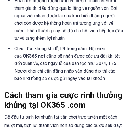
Hoàn trả thưởng tương ứng vé cược: Thành viên khi
tham gia thi đấu đừng qua lo lắng về nguồn vốn. Bởi
ngoài việc nhận được lãi sau khi chiến thắng người
chơi còn được hệ thống hoàn trả tương ứng với vé
cược. Phần thưởng này sẽ đủ cho hội viên tiếp tục đầu
tư và tăng thêm lợi nhuận
Chào đón không khí lễ, tết trong năm: Hội viên
của
OK365 net
cũng sẽ nhận được các ưu đãi khi tết
đến xuân về, các ngày lễ của dân tộc như 30/4, 1 /5…
Người chơi chỉ cần đăng nhập vào đúng dịp thì các
bao lì xì hồng sẽ được gửi ngay vào tài khoản.
Cách tham gia cược rinh thưởng
khủng tại OK365 .com
Để đầu tư sinh lợi nhuận tại sân chơi trực tuyến một cách
mượt mà, tiện lợi thành viên nên áp dụng các bước sau đây: