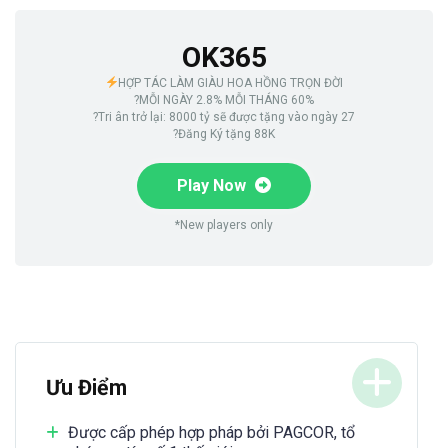
OK365
HỢP TÁC LÀM GIÀU HOA HỒNG TRỌN ĐỜI
?MỖI NGÀY 2.8% MỖI THÁNG 60%
?Tri ân trở lại: 8000 tỷ sẽ được tặng vào ngày 27
?Đăng Ký tặng 88K
Play Now
*New players only
Ưu Điểm
Được cấp phép hợp pháp bởi PAGCOR, tổ