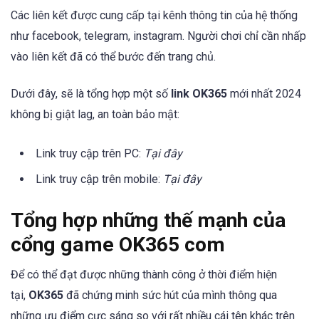
Các liên kết được cung cấp tại kênh thông tin của hệ thống
như facebook, telegram, instagram. Người chơi chỉ cần nhấp
vào liên kết đã có thể bước đến trang chủ.
Dưới đây, sẽ là tổng hợp một số
link OK365
mới nhất 2024
không bị giật lag, an toàn bảo mật:
Link truy cập trên PC:
Tại đây
Link truy cập trên mobile:
Tại đây
Tổng hợp những thế mạnh của
cổng game OK365 com
Để có thể đạt được những thành công ở thời điểm hiện
tại,
OK365
đã chứng minh sức hút của mình thông qua
những ưu điểm cực sáng so với rất nhiều cái tên khác trên