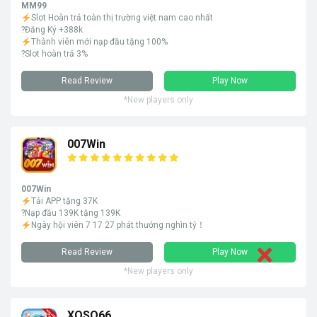
MM99
Slot Hoàn trả toàn thị trường việt nam cao nhất
?Đăng Ký +388k
Thành viên mới nạp đầu tặng 100%
?Slot hoàn trả 3%
Read Review
Play Now
*New players only
007Win
007Win
Tải APP tặng 37K
?Nạp đầu 139K tặng 139K
Ngày hội viên 7 17 27 phát thưởng nghìn tỷ！
Read Review
Play Now
*New players only
XOSO66