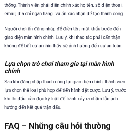
thống. Thành viên phải điền chính xác họ tên, số điện thoại,
email, địa chỉ ngân hàng…và ấn xác nhận để tạo thành công.
Người chơi ấn đăng nhập để điền tên, mật khẩu bước đến
giao diện màn hình chính. Lưu ý, khi thao tác phải cẩn thận
không để bất cứ ai nhìn thấy sẽ ảnh hưởng đến sự an toàn.
Lựa chọn trò chơi tham gia tại màn hình
chính
Sau khi đăng nhập thành công tại giao diện chính, thành viên
lựa chọn thể loại phù hợp để tiến hành đặt cược. Lưu ý, trước
khi thi đấu cần đọc kỹ luật để tránh xảy ra nhầm lẫn ảnh
hưởng đến kết quả trận đấu.
FAQ – Những câu hỏi thường