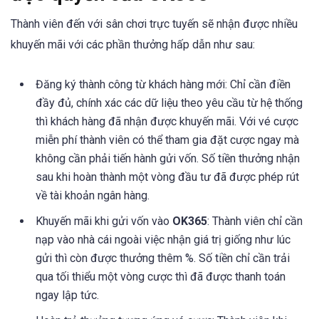
Thành viên đến với sân chơi trực tuyến sẽ nhận được nhiều
khuyến mãi với các phần thưởng hấp dẫn như sau:
Đăng ký thành công từ khách hàng mới: Chỉ cần điền
đầy đủ, chính xác các dữ liệu theo yêu cầu từ hệ thống
thì khách hàng đã nhận được khuyến mãi. Với vé cược
miễn phí thành viên có thể tham gia đặt cược ngay mà
không cần phải tiến hành gửi vốn. Số tiền thưởng nhận
sau khi hoàn thành một vòng đầu tư đã được phép rút
về tài khoản ngân hàng.
Khuyến mãi khi gửi vốn vào
OK365
: Thành viên chỉ cần
nạp vào nhà cái ngoài việc nhận giá trị giống như lúc
gửi thì còn được thưởng thêm %. Số tiền chỉ cần trải
qua tối thiểu một vòng cược thì đã được thanh toán
ngay lập tức.