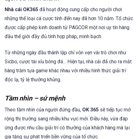
Nhà cái OK365
đã hoạt động cung cấp cho người chơi
những thể loại cá cược tính đến nay đã hơn 10 năm. Tổ chức
được cấp phép kinh doanh từ PAGCOR một nơi uy tín hàng
đầu thế giới đầy đủ tính hợp pháp, minh bạch.
Từ những ngày đầu thành lập chỉ vỏn vẹn vài trò chơi như
Sicbo, cược tài xỉu bóng đá… Hiện tại, nhà cái đã cho ra mắt
hàng trăm tựa game khác nhau với nhiều hình thức giải trí
độc lạ, tỷ lệ thưởng khủng.
Tầm nhìn – sứ mệnh
Theo tầm nhìn của người đứng đầu,
OK 365
sẽ tiếp tục mở
rộng thị trường sang nhiều khu vực mới. Điều này, vừa đáp
ứng được nhu cầu giải trí có thưởng của khách hàng mà lại
gia tăng sự phát triển bền vững của tổ chức.